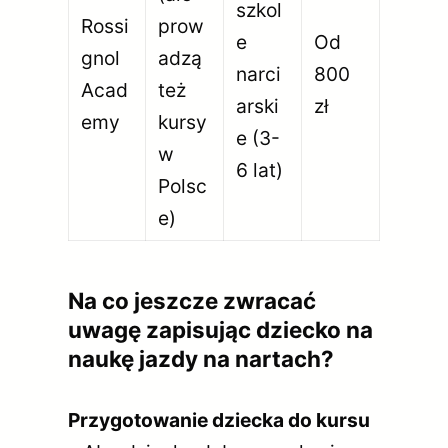
szkol
Rossi
prow
e
Od
gnol
adzą
narci
800
Acad
też
arski
zł
emy
kursy
e (3-
w
6 lat)
Polsc
e)
Na co jeszcze zwracać
uwagę zapisując dziecko na
naukę jazdy na nartach?
Przygotowanie dziecka do kursu