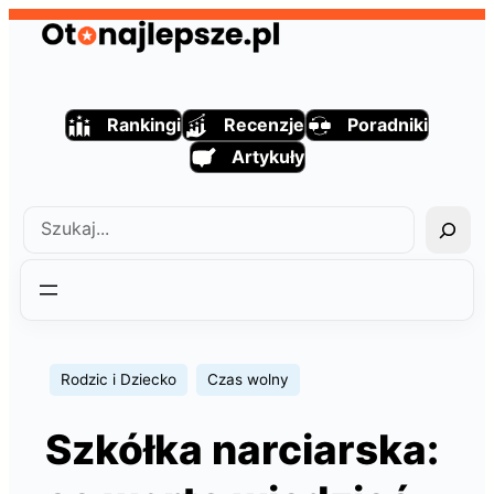
Przejdź
do
treści
Rankingi
Recenzje
Poradniki
Artykuły
Szukaj
Rodzic i Dziecko
Czas wolny
Szkółka narciarska: