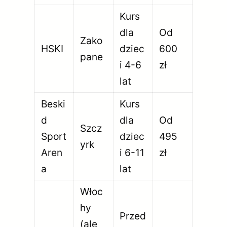
Kurs
dla
Od
Zako
HSKI
dziec
600
pane
i 4-6
zł
lat
Beski
Kurs
d
dla
Od
Szcz
Sport
dziec
495
yrk
Aren
i 6-11
zł
a
lat
Włoc
hy
Przed
(ale