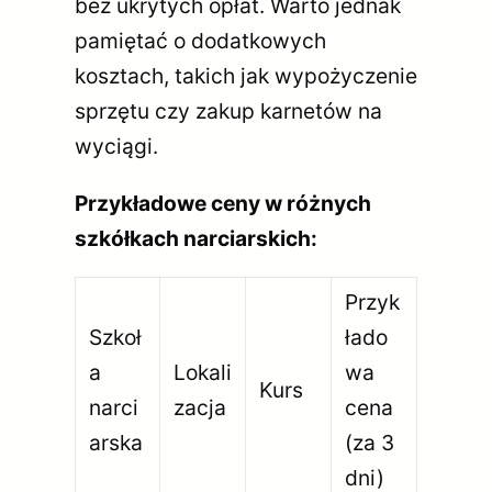
bez ukrytych opłat. Warto jednak
pamiętać o dodatkowych
kosztach, takich jak wypożyczenie
sprzętu czy zakup karnetów na
wyciągi.
Przykładowe ceny w różnych
szkółkach narciarskich:
Przyk
Szkoł
łado
a
Lokali
wa
Kurs
narci
zacja
cena
arska
(za 3
dni)