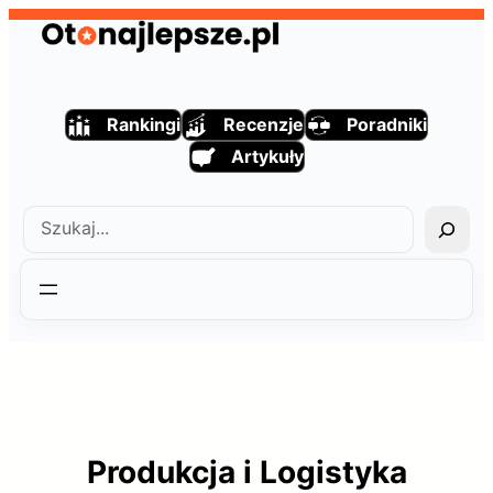
Przejdź
do
treści
Rankingi
Recenzje
Poradniki
Artykuły
Szukaj
Produkcja i Logistyka