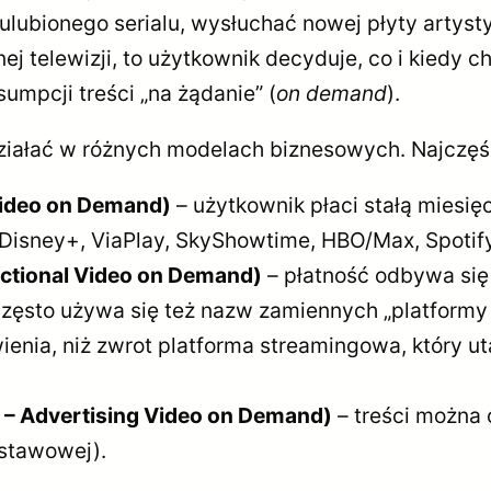
 ulubionego serialu, wysłuchać nowej płyty artyst
j telewizji, to użytkownik decyduje, co i kiedy c
umpcji treści „na żądanie” (
on demand
).
iałać w różnych modelach biznesowych. Najczęśc
Video on Demand)
– użytkownik płaci stałą miesię
ix, Disney+, ViaPlay, SkyShowtime, HBO/Max, Spotify
ctional Video on Demand)
– płatność odbywa się 
często używa się też nazw zamiennych „platformy f
nia, niż zwrot platforma streamingowa, który uta
– Advertising Video on Demand)
– treści można 
stawowej).