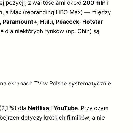
iej pozycji, z wartościami około
200 mln
i
ln, a Max (rebranding HBO Max) — między
,
Paramount+
,
Hulu
,
Peacock
,
Hotstar
 dla niektórych rynków (np. Chin) są
i na ekranach TV w Polsce systematycznie
2,1 %) dla
Netflixa
i
YouTube
. Przy czym
jrzeń dotyczy krótkich filmików, a nie