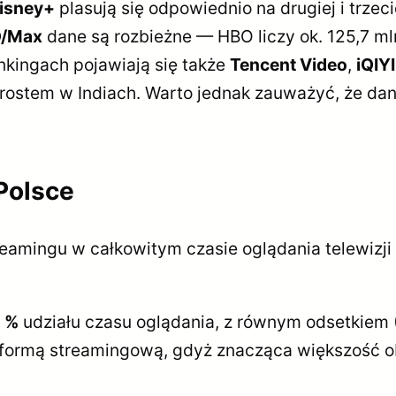
isney+
plasują się odpowiednio na drugiej i trzec
/Max
dane są rozbieżne — HBO liczy ok. 125,7 m
nkingach pojawiają się także
Tencent Video
,
iQIYI
ostem w Indiach. Warto jednak zauważyć, że dane
Polsce
treamingu w całkowitym czasie oglądania telewizj
1 %
udziału czasu oglądania, z równym odsetkiem (
formą streamingową, gdyż znacząca większość obe