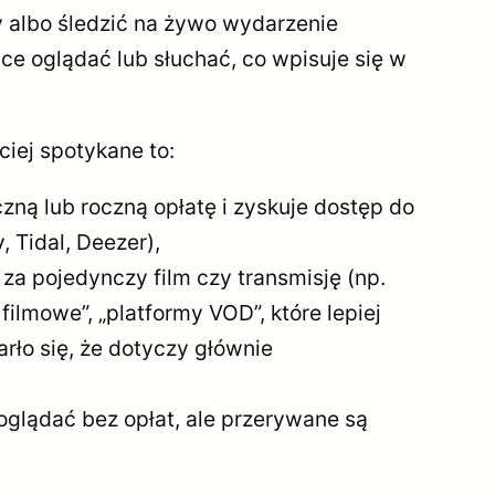
y albo śledzić na żywo wydarzenie
hce oglądać lub słuchać, co wpisuje się w
iej spotykane to:
czną lub roczną opłatę i zyskuje dostęp do
, Tidal, Deezer),
za pojedynczy film czy transmisję (np.
ilmowe”, „platformy VOD”, które lepiej
rło się, że dotyczy głównie
oglądać bez opłat, ale przerywane są