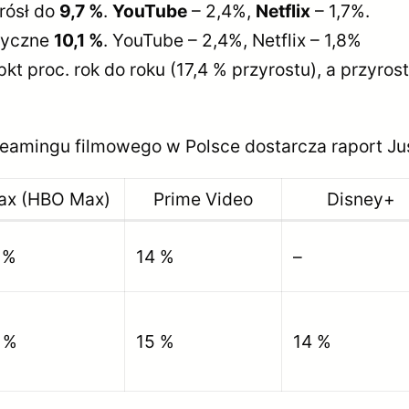
zrósł do
9,7 %
.
YouTube
– 2,4%,
Netflix
– 1,7%.
oryczne
10,1 %
. YouTube – 2,4%, Netflix – 1,8%
 pkt proc. rok do roku (17,4 % przyrostu), a przyr
eamingu filmowego w Polsce dostarcza raport Ju
ax (HBO Max)
Prime Video
Disney+
 %
14 %
–
 %
15 %
14 %