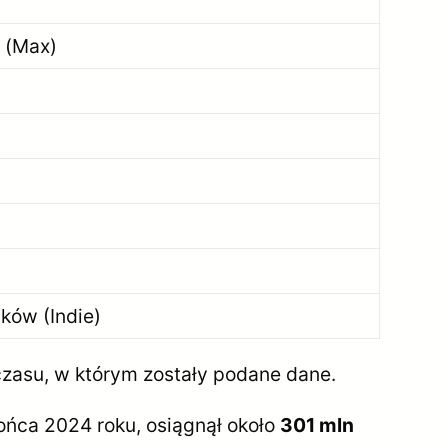
n (Max)
ków (Indie)
czasu, w którym zostały podane dane.
ońca 2024 roku, osiągnął około
301 mln