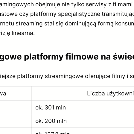
eamingowych obejmuje nie tylko serwisy z filmami i
stowe czy platformy specjalistyczne transmitują
ternetu streaming stał się dominującą formą kons
izję linearną.
ngowe platformy filmowe na świe
jsze platformy streamingowe oferujące filmy i ser
owa
Liczba użytkown
ok. 301 mln
ok. 200 mln