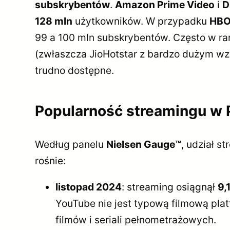
subskrybentów
.
Amazon Prime Video
i
D
128 mln
użytkowników. W przypadku
HBO
99 a 100 mln subskrybentów. Często w ra
(zwłaszcza JioHotstar z bardzo dużym wzr
trudno dostępne.
Popularność streamingu w 
Według panelu
Nielsen Gauge™
, udział s
rośnie:
listopad 2024
: streaming osiągnął
9,
YouTube nie jest typową filmową plat
filmów i seriali pełnometrażowych.