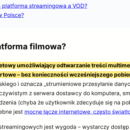
wą platforma streamingowa a VOD?
w Polsce?
atforma filmowa?
towy umożliwiający odtwarzanie treści multimedia
rtowe – bez konieczności wcześniejszego pobier
skiego i oznacza „strumieniowe przesyłanie danyc
eczywistym z serwera dostawcy do komputera, smar
ądzenia (chyba że użytkownik zdecyduje się na pob
ebne jest
mocne łącze internetowe, często świa
treamingowych jest wygoda – wystarczy dostęp do