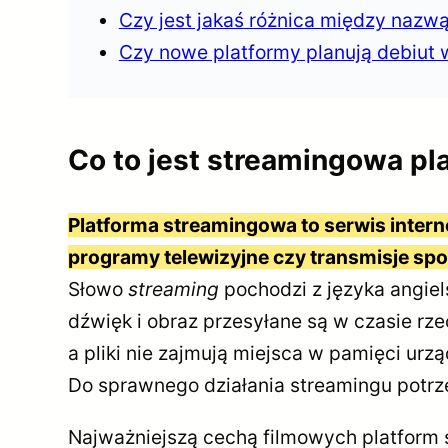
Czy jest jakaś różnica między naz
Czy nowe platformy planują debiut 
Co to jest streamingowa pl
Platforma streamingowa to serwis interne
programy telewizyjne czy transmisje spo
Słowo
streaming
pochodzi z języka angiel
dźwięk i obraz przesyłane są w czasie rz
a pliki nie zajmują miejsca w pamięci urz
Do sprawnego działania streamingu potrz
Najważniejszą cechą filmowych platform s