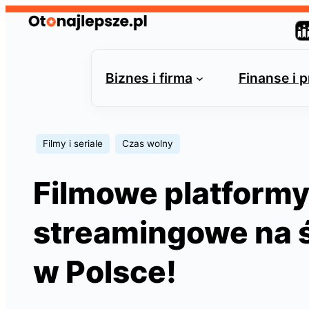
Przejdź
do
treści
Biznes i firma
Finanse i 
Filmy i seriale
Czas wolny
Filmowe platform
streamingowe na ś
w Polsce!