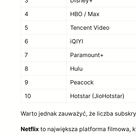
3
Disney+
4
HBO / Max
5
Tencent Video
6
iQIYI
7
Paramount+
8
Hulu
9
Peacock
10
Hotstar (JioHotstar)
Warto jednak zauważyć, że liczba subskry
Netflix
to największa platforma filmowa, 