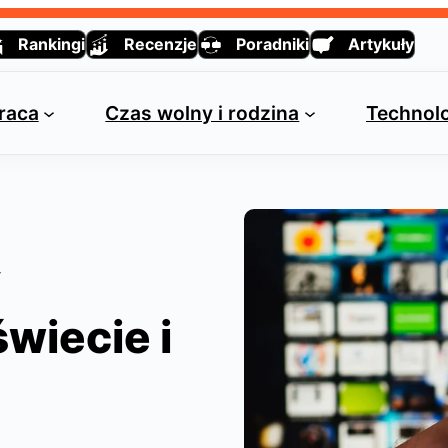
Rankingi
Recenzje
Poradniki
Artykuły
praca
Czas wolny i rodzina
Technolo
y
wiecie i