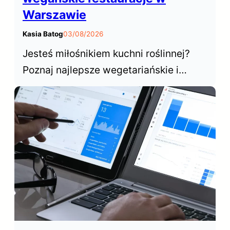
Warszawie
Kasia Batog
03/08/2026
Jesteś miłośnikiem kuchni roślinnej?
Poznaj najlepsze wegetariańskie i
wegańskie restauracje w Warszawie,
które od lat cieszą się niesłabnącą
popularnością wśród mieszkańców i
turystów odwiedzających stolicę.