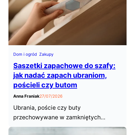
Dom i ogród
Zakupy
Saszetki zapachowe do szafy:
jak nadać zapach ubraniom,
pościeli czy butom
Anna Franiak
27/07/2026
Ubrania, poście czy buty
przechowywane w zamkniętych
przestrzeniach szafy czy garderoby