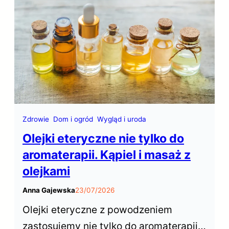
rzadko mają atrakcyjny zapach.
Saszetki zapachowe do szafy
pozwalają łatwo i szybko odświeżyć
naszą garderobę.
Zdrowie
Dom i ogród
Wygląd i uroda
Olejki eteryczne nie tylko do
aromaterapii. Kąpiel i masaż z
olejkami
Anna Gajewska
23/07/2026
Olejki eteryczne z powodzeniem
zastosujemy nie tylko do aromaterapii z