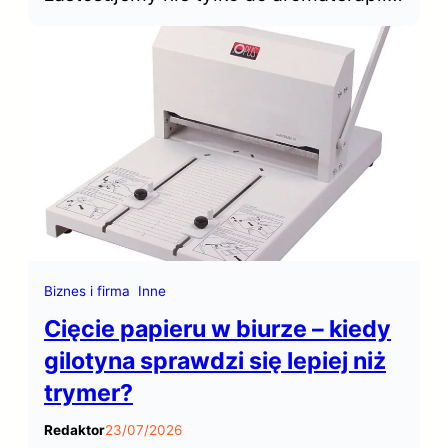
użyciem dyfuzora czy kominka. Nadają
się do kąpieli, pod prysznic i do
masażu. Dowiedz się jak je bezpiecznie
zastosować.
Biznes i firma
Inne
Cięcie papieru w biurze – kiedy
gilotyna sprawdzi się lepiej niż
trymer?
Redaktor
23/07/2026