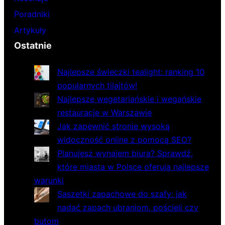
Poradniki
Artykuły
Ostatnie
Najlepsze świeczki tealight: ranking 10
popularnych tilajtów!
Najlepsze wegetariańskie i wegańskie
restauracje w Warszawie
Jak zapewnić stronie wysoką
widoczność online z pomocą SEO?
Planujesz wynajem biura? Sprawdź,
które miasta w Polsce oferują najlepsze
warunki
Saszetki zapachowe do szafy: jak
nadać zapach ubraniom, pościeli czy
butom