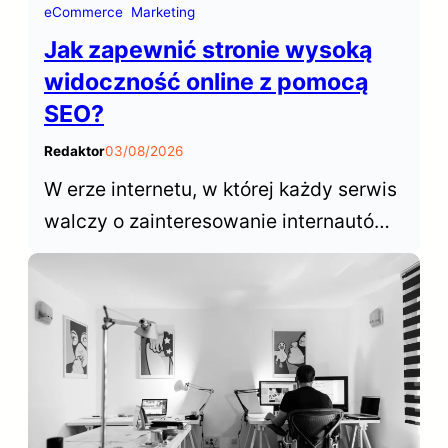
eCommerce
Marketing
Jak zapewnić stronie wysoką
widoczność online z pomocą
SEO?
Redaktor
03/08/2026
W erze internetu, w której każdy serwis
walczy o zainteresowanie internautów,
sukces opiera się na zdolności do
wybijania się ponad konkurencyjne
witryny. W tym kontekście,
optymalizacja dla wyszukiwarek,
często określana skrótem SEO (Search
Engine Optimization), odgrywa
kluczową rolę w zwiększaniu…