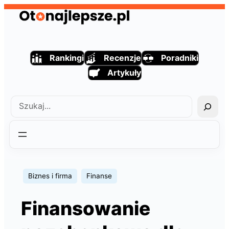
Przejdź
do
treści
Rankingi
Recenzje
Poradniki
Artykuły
Szukaj
Biznes i firma
Finanse
Finansowanie