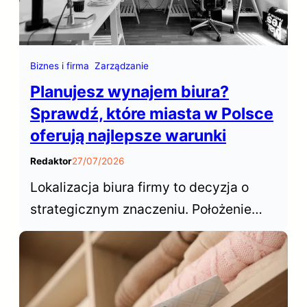
Biznes i firma
Zarządzanie
Planujesz wynajem biura?
Sprawdź, które miasta w Polsce
oferują najlepsze warunki
Redaktor
27/07/2026
Lokalizacja biura firmy to decyzja o
strategicznym znaczeniu. Położenie
biura decyduje o dostępie do talentów,
wpływa na koszty operacyjne,
samopoczucie zespołu… Gdzie więc w
Polsce wynająć biuro?