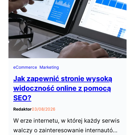
turystów odwiedzających stolicę.
eCommerce
Marketing
Jak zapewnić stronie wysoką
widoczność online z pomocą
SEO?
Redaktor
03/08/2026
W erze internetu, w której każdy serwis
walczy o zainteresowanie internautów,