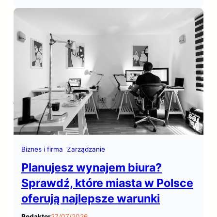
sukces opiera się na zdolności do
wybijania się ponad konkurencyjne
witryny. W tym kontekście,
optymalizacja dla wyszukiwarek,
często określana skrótem SEO (Search
Engine Optimization), odgrywa
kluczową rolę w zwiększaniu…
Biznes i firma
Zarządzanie
Planujesz wynajem biura?
Sprawdź, które miasta w Polsce
oferują najlepsze warunki
Redaktor
27/07/2026