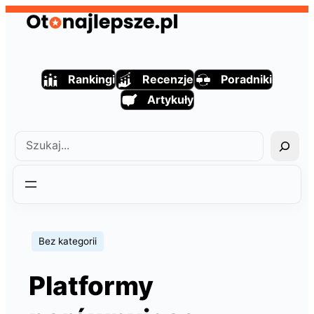
Przejdź
do
treści
Rankingi
Recenzje
Poradniki
Artykuły
Szukaj
Bez kategorii
Platformy