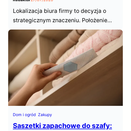
Lokalizacja biura firmy to decyzja o
strategicznym znaczeniu. Położenie
biura decyduje o dostępie do talentów,
wpływa na koszty operacyjne,
samopoczucie zespołu… Gdzie więc w
Polsce wynająć biuro?
Dom i ogród
Zakupy
Saszetki zapachowe do szafy: