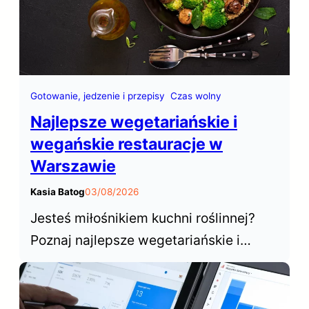
Gotowanie, jedzenie i przepisy
Czas wolny
Najlepsze wegetariańskie i
wegańskie restauracje w
Warszawie
Kasia Batog
03/08/2026
Jesteś miłośnikiem kuchni roślinnej?
Poznaj najlepsze wegetariańskie i
wegańskie restauracje w Warszawie,
które od lat cieszą się niesłabnącą
popularnością wśród mieszkańców i