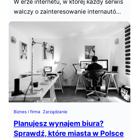
W erze internetu, w której każdy serwis
walczy o zainteresowanie internautów,
sukces opiera się na zdolności do
wybijania się ponad konkurencyjne
witryny. W tym kontekście,
optymalizacja dla wyszukiwarek,
często określana skrótem SEO (Search
Engine Optimization), odgrywa
kluczową rolę w zwiększaniu…
Biznes i firma
Zarządzanie
Planujesz wynajem biura?
Sprawdź, które miasta w Polsce