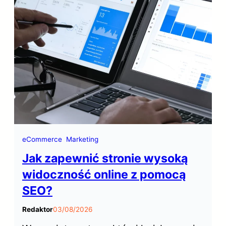
które od lat cieszą się niesłabnącą
popularnością wśród mieszkańców i
turystów odwiedzających stolicę.
eCommerce
Marketing
Jak zapewnić stronie wysoką
widoczność online z pomocą
SEO?
Redaktor
03/08/2026