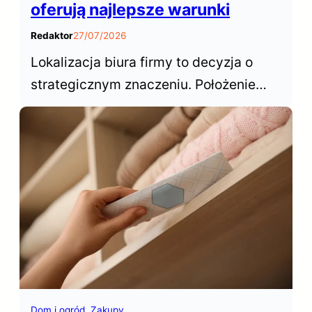
oferują najlepsze warunki
Redaktor
27/07/2026
Lokalizacja biura firmy to decyzja o
strategicznym znaczeniu. Położenie
biura decyduje o dostępie do talentów,
wpływa na koszty operacyjne,
samopoczucie zespołu… Gdzie więc w
Polsce wynająć biuro?
Dom i ogród
Zakupy