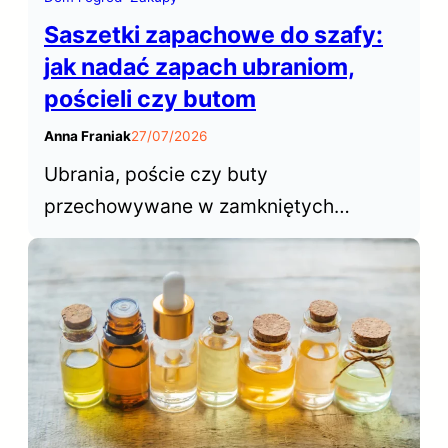
Saszetki zapachowe do szafy:
jak nadać zapach ubraniom,
pościeli czy butom
Anna Franiak
27/07/2026
Ubrania, poście czy buty
przechowywane w zamkniętych
przestrzeniach szafy czy garderoby
rzadko mają atrakcyjny zapach.
Saszetki zapachowe do szafy
pozwalają łatwo i szybko odświeżyć
naszą garderobę.