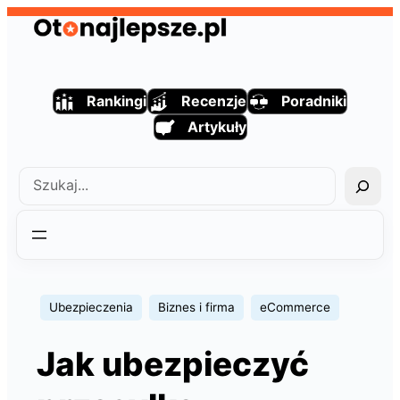
Przejdź
do
treści
Rankingi
Recenzje
Poradniki
Artykuły
Szukaj
Ubezpieczenia
Biznes i firma
eCommerce
Jak ubezpieczyć