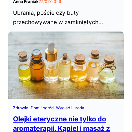
Anna Franiak
27/07/2026
Ubrania, poście czy buty
przechowywane w zamkniętych
przestrzeniach szafy czy garderoby
rzadko mają atrakcyjny zapach.
Saszetki zapachowe do szafy
pozwalają łatwo i szybko odświeżyć
naszą garderobę.
Zdrowie
Dom i ogród
Wygląd i uroda
Olejki eteryczne nie tylko do
aromaterapii. Kąpiel i masaż z