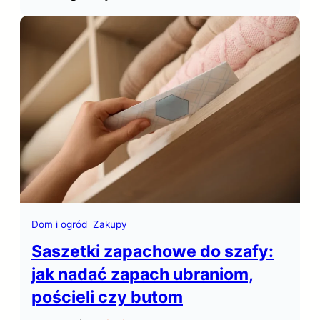
biura decyduje o dostępie do talentów,
wpływa na koszty operacyjne,
samopoczucie zespołu… Gdzie więc w
Polsce wynająć biuro?
Dom i ogród
Zakupy
Saszetki zapachowe do szafy:
jak nadać zapach ubraniom,
pościeli czy butom