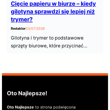
Cięcie papieru w biurze – kiedy
gilotyna sprawdzi się lepiej niż
trymer?
Redaktor
23/07/2026
Gilotyna i trymer to podstawowe
sprzęty biurowe, które przycinać
dokumenty. Choć wyglądają podobnie,
ich możliwości znacznie się różnią.
Kiedy postawić n gilotynę, a kiedy
wystarczy trymer?
Oto Najlepsze!
Oto Najlepsze
to strona poświęcona