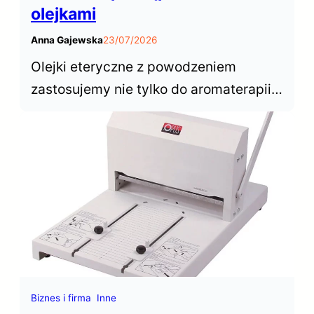
olejkami
Anna Gajewska
23/07/2026
Olejki eteryczne z powodzeniem
zastosujemy nie tylko do aromaterapii z
użyciem dyfuzora czy kominka. Nadają
się do kąpieli, pod prysznic i do
masażu. Dowiedz się jak je bezpiecznie
zastosować.
Biznes i firma
Inne