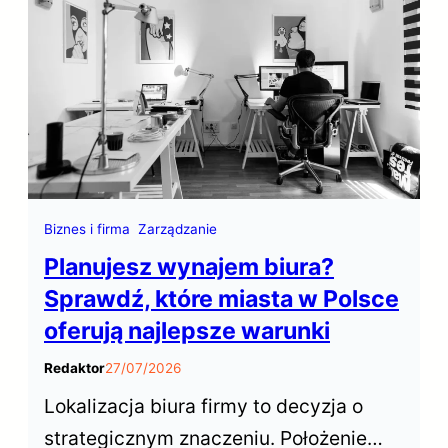
witryny. W tym kontekście,
optymalizacja dla wyszukiwarek,
często określana skrótem SEO (Search
Engine Optimization), odgrywa
kluczową rolę w zwiększaniu…
Biznes i firma
Zarządzanie
Planujesz wynajem biura?
Sprawdź, które miasta w Polsce
oferują najlepsze warunki
Redaktor
27/07/2026
Lokalizacja biura firmy to decyzja o
strategicznym znaczeniu. Położenie