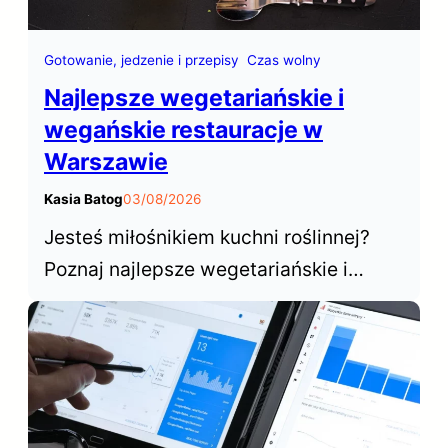
Gotowanie, jedzenie i przepisy
Czas wolny
Najlepsze wegetariańskie i
wegańskie restauracje w
Warszawie
Kasia Batog
03/08/2026
Jesteś miłośnikiem kuchni roślinnej?
Poznaj najlepsze wegetariańskie i
wegańskie restauracje w Warszawie,
które od lat cieszą się niesłabnącą
popularnością wśród mieszkańców i
turystów odwiedzających stolicę.