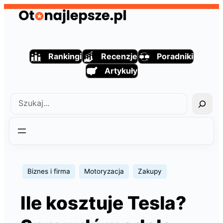
Przejdź
do
treści
Rankingi
Recenzje
Poradniki
Artykuły
Szukaj
Biznes i firma
Motoryzacja
Zakupy
Ile kosztuje Tesla?