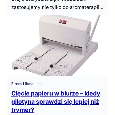
zastosujemy nie tylko do aromaterapii z
użyciem dyfuzora czy kominka. Nadają
się do kąpieli, pod prysznic i do
masażu. Dowiedz się jak je bezpiecznie
zastosować.
Biznes i firma
Inne
Cięcie papieru w biurze – kiedy
gilotyna sprawdzi się lepiej niż
trymer?