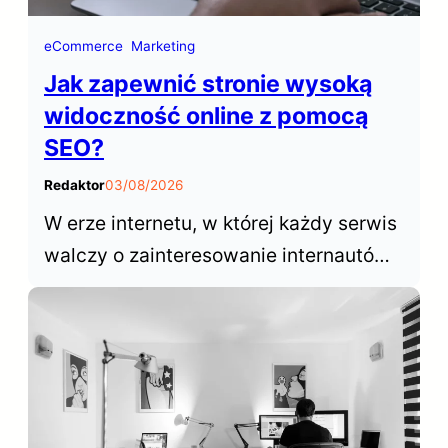
eCommerce
Marketing
Jak zapewnić stronie wysoką
widoczność online z pomocą
SEO?
Redaktor
03/08/2026
W erze internetu, w której każdy serwis
walczy o zainteresowanie internautów,
sukces opiera się na zdolności do
wybijania się ponad konkurencyjne
witryny. W tym kontekście,
optymalizacja dla wyszukiwarek,
często określana skrótem SEO (Search
Engine Optimization), odgrywa