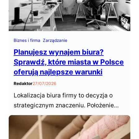
kluczową rolę w zwiększaniu…
Biznes i firma
Zarządzanie
Planujesz wynajem biura?
Sprawdź, które miasta w Polsce
oferują najlepsze warunki
Redaktor
27/07/2026
Lokalizacja biura firmy to decyzja o
strategicznym znaczeniu. Położenie
biura decyduje o dostępie do talentów,
wpływa na koszty operacyjne,
samopoczucie zespołu… Gdzie więc w