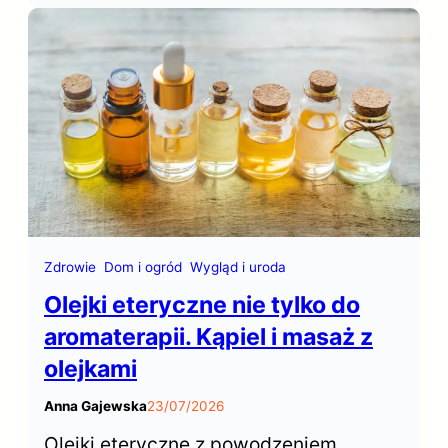
przestrzeniach szafy czy garderoby
rzadko mają atrakcyjny zapach.
Saszetki zapachowe do szafy
pozwalają łatwo i szybko odświeżyć
naszą garderobę.
Zdrowie
Dom i ogród
Wygląd i uroda
Olejki eteryczne nie tylko do
aromaterapii. Kąpiel i masaż z
olejkami
Anna Gajewska
23/07/2026
Olejki eteryczne z powodzeniem