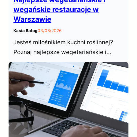
wegańskie restauracje w
Warszawie
Kasia Batog
03/08/2026
Jesteś miłośnikiem kuchni roślinnej?
Poznaj najlepsze wegetariańskie i
wegańskie restauracje w Warszawie,
które od lat cieszą się niesłabnącą
popularnością wśród mieszkańców i
turystów odwiedzających stolicę.