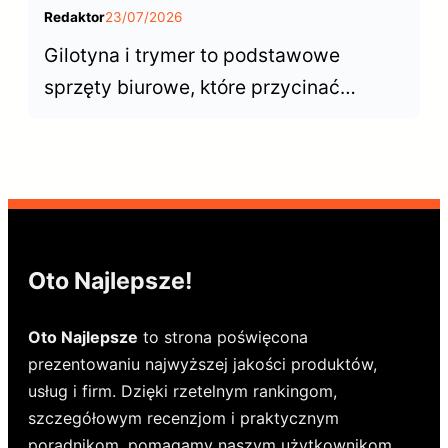
Redaktor
23/07/2026
Gilotyna i trymer to podstawowe
sprzęty biurowe, które przycinać
dokumenty. Choć wyglądają podobnie,
ich możliwości znacznie się różnią.
Kiedy postawić n gilotynę, a kiedy
wystarczy trymer?
Oto Najlepsze!
Oto Najlepsze
to strona poświęcona
prezentowaniu najwyższej jakości produktów,
usług i firm. Dzięki rzetelnym rankingom,
szczegółowym recenzjom i praktycznym
poradnikom, pomagamy naszym użytkownikom