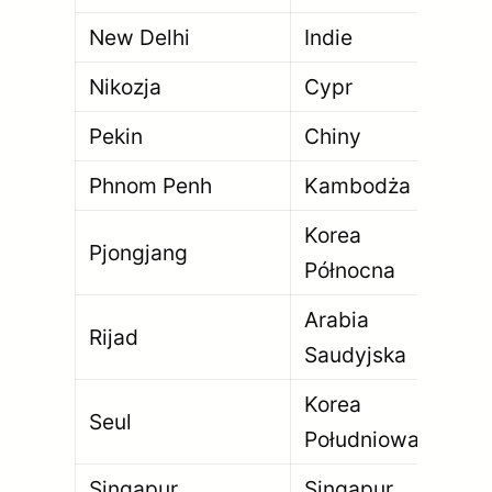
New Delhi
Indie
30
Nikozja
Cypr
32
Pekin
Chiny
21 
Phnom Penh
Kambodża
2 
Korea
Pjongjang
3 
Północna
Arabia
Rijad
7 
Saudyjska
Korea
Seul
9 
Południowa
Singapur
Singapur
5 