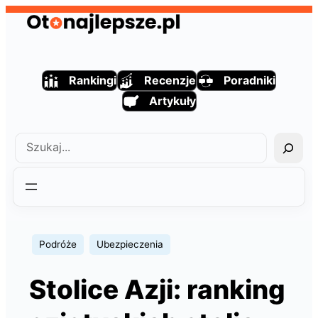
Przejdź
do
treści
Rankingi
Recenzje
Poradniki
Artykuły
Szukaj
Podróże
Ubezpieczenia
Stolice Azji: ranking