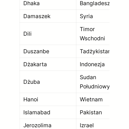
Dhaka
Bangladesz
21
Damaszek
Syria
1 7
Timor
Dili
24
Wschodni
Duszanbe
Tadżykistan
88
Dżakarta
Indonezja
10
Sudan
Dżuba
52
Południowy
Hanoi
Wietnam
8 
Islamabad
Pakistan
2 
Jerozolima
Izrael
93