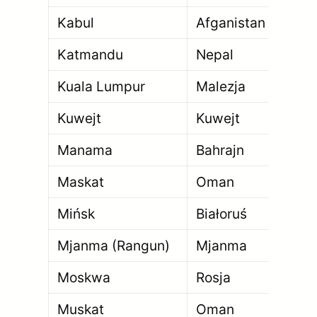
Kabul
Afganistan
4 
Katmandu
Nepal
1 4
Kuala Lumpur
Malezja
7 
Kuwejt
Kuwejt
4 
Manama
Bahrajn
177
Maskat
Oman
1 
Mińsk
Białoruś
2 0
Mjanma (Rangun)
Mjanma
7 
Moskwa
Rosja
12
Muskat
Oman
1 