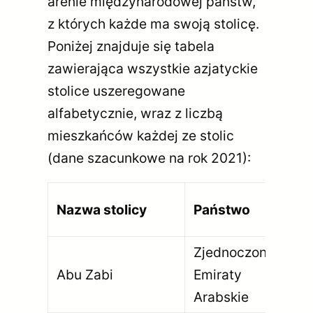
arenie międzynarodowej państw,
z których każde ma swoją stolicę.
Poniżej znajduje się tabela
zawierająca wszystkie azjatyckie
stolice uszeregowane
alfabetycznie, wraz z liczbą
mieszkańców każdej ze stolic
(dane szacunkowe na rok 2021):
Li
Nazwa stolicy
Państwo
mi
Zjednoczone
Abu Zabi
Emiraty
1 
Arabskie