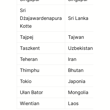
Sri
Dżajawardenapura
Sri Lanka
11
Kotte
Tajpej
Tajwan
2 7
Taszkent
Uzbekistan
2 
Teheran
Iran
8 
Thimphu
Bhutan
114
Tokio
Japonia
37
Ułan Bator
Mongolia
1 5
Wientian
Laos
82