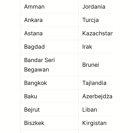
Amman
Jordania
4 
Ankara
Turcja
5 
Astana
Kazachstan
1 2
Bagdad
Irak
7 
Bandar Seri
Brunei
10
Begawan
Bangkok
Tajlandia
10 
Baku
Azerbejdżan
2 
Bejrut
Liban
2 
Biszkek
Kirgistan
1 0