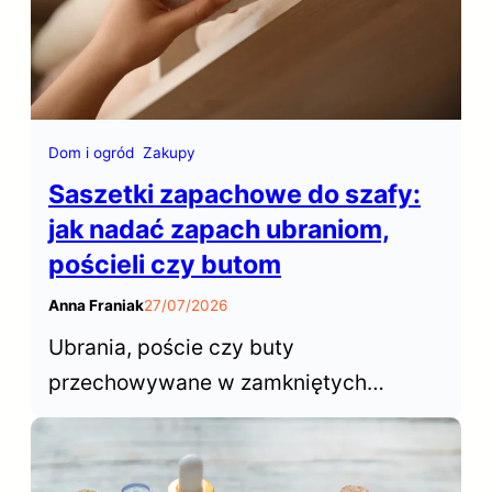
Dom i ogród
Zakupy
Saszetki zapachowe do szafy:
jak nadać zapach ubraniom,
pościeli czy butom
Anna Franiak
27/07/2026
Ubrania, poście czy buty
przechowywane w zamkniętych
przestrzeniach szafy czy garderoby
rzadko mają atrakcyjny zapach.
Saszetki zapachowe do szafy