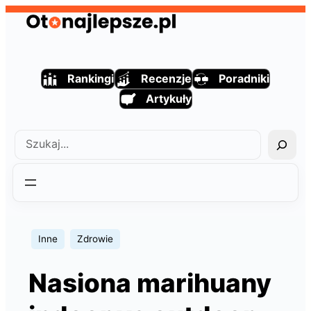
Przejdź
do
treści
Rankingi
Recenzje
Poradniki
Artykuły
Szukaj
Inne
Zdrowie
Nasiona marihuany