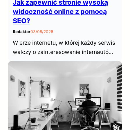
Jak zapewnić stronie wysoką
widoczność online z pomocą
SEO?
Redaktor
03/08/2026
W erze internetu, w której każdy serwis
walczy o zainteresowanie internautów,
sukces opiera się na zdolności do
wybijania się ponad konkurencyjne
witryny. W tym kontekście,
optymalizacja dla wyszukiwarek,
często określana skrótem SEO (Search
Engine Optimization), odgrywa
kluczową rolę w zwiększaniu…