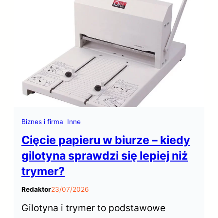
się do kąpieli, pod prysznic i do
masażu. Dowiedz się jak je bezpiecznie
zastosować.
Biznes i firma
Inne
Cięcie papieru w biurze – kiedy
gilotyna sprawdzi się lepiej niż
trymer?
Redaktor
23/07/2026
Gilotyna i trymer to podstawowe