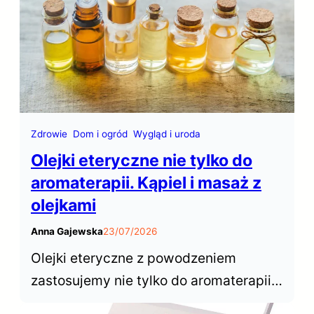
pozwalają łatwo i szybko odświeżyć
naszą garderobę.
Zdrowie
Dom i ogród
Wygląd i uroda
Olejki eteryczne nie tylko do
aromaterapii. Kąpiel i masaż z
olejkami
Anna Gajewska
23/07/2026
Olejki eteryczne z powodzeniem
zastosujemy nie tylko do aromaterapii z
użyciem dyfuzora czy kominka. Nadają