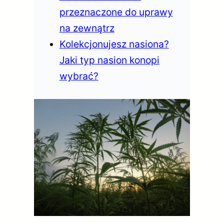
przeznaczone do uprawy
na zewnątrz
Kolekcjonujesz nasiona?
Jaki typ nasion konopi
wybrać?