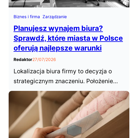
Biznes i firma
Zarządzanie
Planujesz wynajem biura?
Sprawdź, które miasta w Polsce
oferują najlepsze warunki
Redaktor
27/07/2026
Lokalizacja biura firmy to decyzja o
strategicznym znaczeniu. Położenie
biura decyduje o dostępie do talentów,
wpływa na koszty operacyjne,
samopoczucie zespołu… Gdzie więc w
Polsce wynająć biuro?