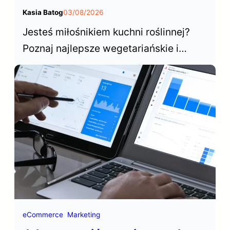
Kasia Batog
03/08/2026
Jesteś miłośnikiem kuchni roślinnej?
Poznaj najlepsze wegetariańskie i
wegańskie restauracje w Warszawie,
które od lat cieszą się niesłabnącą
popularnością wśród mieszkańców i
turystów odwiedzających stolicę.
eCommerce
Marketing