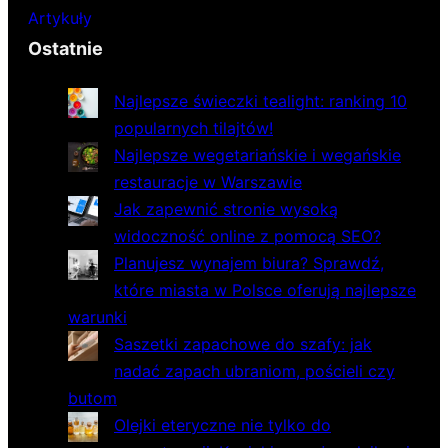
Artykuły
Ostatnie
Najlepsze świeczki tealight: ranking 10
popularnych tilajtów!
Najlepsze wegetariańskie i wegańskie
restauracje w Warszawie
Jak zapewnić stronie wysoką
widoczność online z pomocą SEO?
Planujesz wynajem biura? Sprawdź,
które miasta w Polsce oferują najlepsze
warunki
Saszetki zapachowe do szafy: jak
nadać zapach ubraniom, pościeli czy
butom
Olejki eteryczne nie tylko do