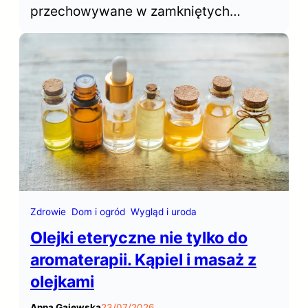
przechowywane w zamkniętych
przestrzeniach szafy czy garderoby
rzadko mają atrakcyjny zapach.
Saszetki zapachowe do szafy
pozwalają łatwo i szybko odświeżyć
naszą garderobę.
Zdrowie
Dom i ogród
Wygląd i uroda
Olejki eteryczne nie tylko do
aromaterapii. Kąpiel i masaż z
olejkami
Anna Gajewska
23/07/2026