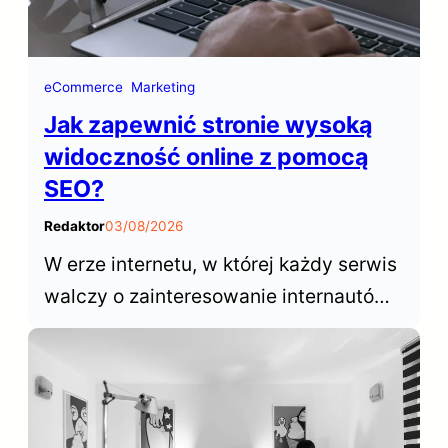
eCommerce
Marketing
Jak zapewnić stronie wysoką
widoczność online z pomocą
SEO?
Redaktor
03/08/2026
W erze internetu, w której każdy serwis
walczy o zainteresowanie internautów,
sukces opiera się na zdolności do
wybijania się ponad konkurencyjne
witryny. W tym kontekście,
optymalizacja dla wyszukiwarek,