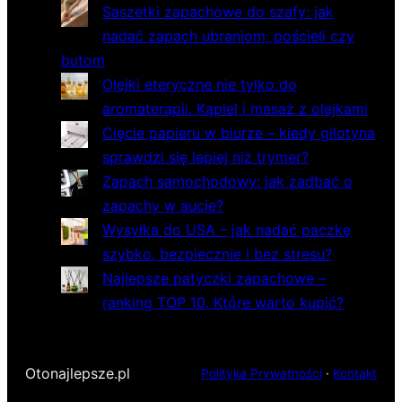
Saszetki zapachowe do szafy: jak
nadać zapach ubraniom, pościeli czy
butom
Olejki eteryczne nie tylko do
aromaterapii. Kąpiel i masaż z olejkami
Cięcie papieru w biurze – kiedy gilotyna
sprawdzi się lepiej niż trymer?
Zapach samochodowy: jak zadbać o
zapachy w aucie?
Wysyłka do USA – jak nadać paczkę
szybko, bezpiecznie i bez stresu?
Najlepsze patyczki zapachowe –
ranking TOP 10. Które warto kupić?
Otonajlepsze.pl
Polityka Prywatności
·
Kontakt