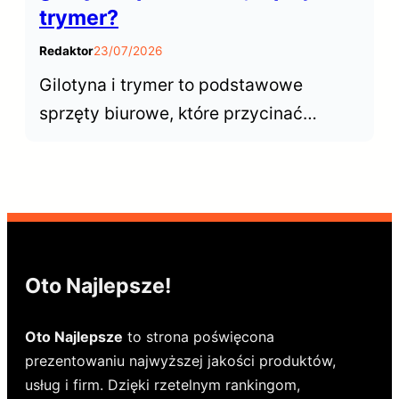
trymer?
Redaktor
23/07/2026
Gilotyna i trymer to podstawowe
sprzęty biurowe, które przycinać
dokumenty. Choć wyglądają podobnie,
ich możliwości znacznie się różnią.
Kiedy postawić n gilotynę, a kiedy
wystarczy trymer?
Oto Najlepsze!
Oto Najlepsze
to strona poświęcona
prezentowaniu najwyższej jakości produktów,
usług i firm. Dzięki rzetelnym rankingom,