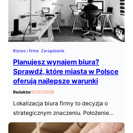
często określana skrótem SEO (Search
Engine Optimization), odgrywa
kluczową rolę w zwiększaniu…
Biznes i firma
Zarządzanie
Planujesz wynajem biura?
Sprawdź, które miasta w Polsce
oferują najlepsze warunki
Redaktor
27/07/2026
Lokalizacja biura firmy to decyzja o
strategicznym znaczeniu. Położenie
biura decyduje o dostępie do talentów,
wpływa na koszty operacyjne,