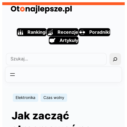
Przejdź
do
treści
Rankingi
Recenzje
Poradniki
Artykuły
Szukaj
Elektronika
Czas wolny
Jak zacząć