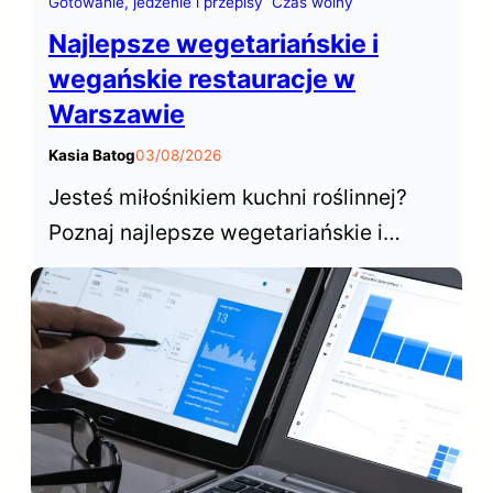
Gotowanie, jedzenie i przepisy
Czas wolny
Najlepsze wegetariańskie i
wegańskie restauracje w
Warszawie
Kasia Batog
03/08/2026
Jesteś miłośnikiem kuchni roślinnej?
Poznaj najlepsze wegetariańskie i
wegańskie restauracje w Warszawie,
które od lat cieszą się niesłabnącą
popularnością wśród mieszkańców i
turystów odwiedzających stolicę.