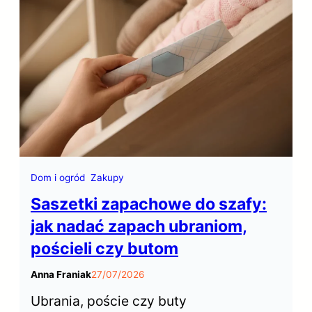
samopoczucie zespołu… Gdzie więc w
Polsce wynająć biuro?
Dom i ogród
Zakupy
Saszetki zapachowe do szafy:
jak nadać zapach ubraniom,
pościeli czy butom
Anna Franiak
27/07/2026
Ubrania, poście czy buty