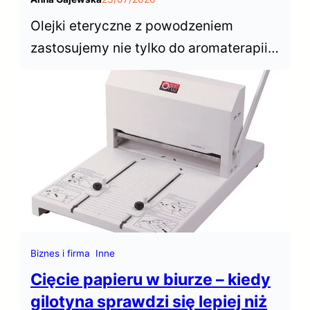
Olejki eteryczne z powodzeniem
zastosujemy nie tylko do aromaterapii z
użyciem dyfuzora czy kominka. Nadają
się do kąpieli, pod prysznic i do
masażu. Dowiedz się jak je bezpiecznie
zastosować.
Biznes i firma
Inne
Cięcie papieru w biurze – kiedy
gilotyna sprawdzi się lepiej niż