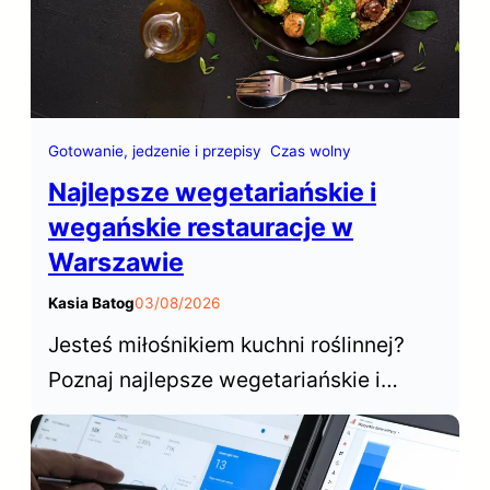
Gotowanie, jedzenie i przepisy
Czas wolny
Najlepsze wegetariańskie i
wegańskie restauracje w
Warszawie
Kasia Batog
03/08/2026
Jesteś miłośnikiem kuchni roślinnej?
Poznaj najlepsze wegetariańskie i
wegańskie restauracje w Warszawie,
które od lat cieszą się niesłabnącą
popularnością wśród mieszkańców i