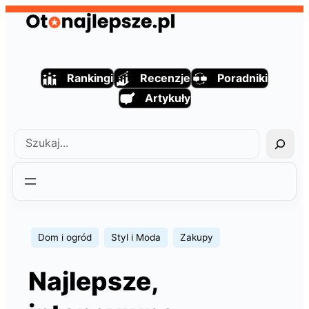
Przejdź
do
treści
Rankingi
Recenzje
Poradniki
Artykuły
Szukaj
Dom i ogród
Styl i Moda
Zakupy
Najlepsze,