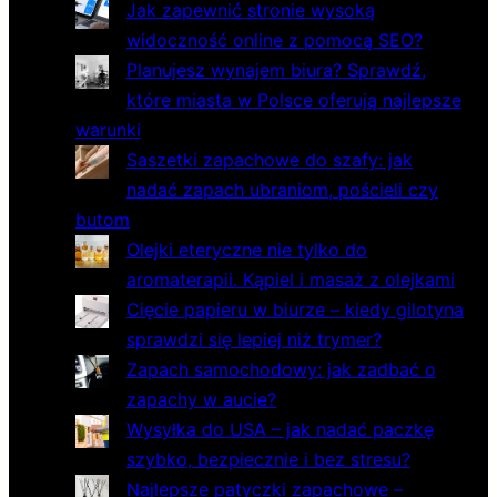
Jak zapewnić stronie wysoką
widoczność online z pomocą SEO?
Planujesz wynajem biura? Sprawdź,
które miasta w Polsce oferują najlepsze
warunki
Saszetki zapachowe do szafy: jak
nadać zapach ubraniom, pościeli czy
butom
Olejki eteryczne nie tylko do
aromaterapii. Kąpiel i masaż z olejkami
Cięcie papieru w biurze – kiedy gilotyna
sprawdzi się lepiej niż trymer?
Zapach samochodowy: jak zadbać o
zapachy w aucie?
Wysyłka do USA – jak nadać paczkę
szybko, bezpiecznie i bez stresu?
Najlepsze patyczki zapachowe –