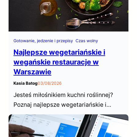
Gotowanie, jedzenie i przepisy
Czas wolny
Najlepsze wegetariańskie i
wegańskie restauracje w
Warszawie
Kasia Batog
03/08/2026
Jesteś miłośnikiem kuchni roślinnej?
Poznaj najlepsze wegetariańskie i
wegańskie restauracje w Warszawie,
które od lat cieszą się niesłabnącą
popularnością wśród mieszkańców i