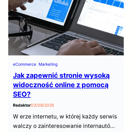
turystów odwiedzających stolicę.
eCommerce
Marketing
Jak zapewnić stronie wysoką
widoczność online z pomocą
SEO?
Redaktor
03/08/2026
W erze internetu, w której każdy serwis
walczy o zainteresowanie internautów,