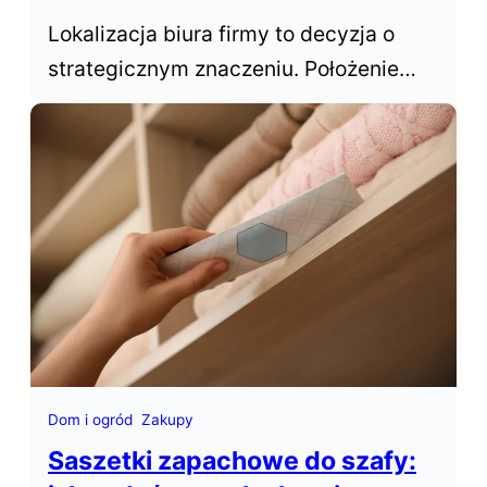
Lokalizacja biura firmy to decyzja o
strategicznym znaczeniu. Położenie
biura decyduje o dostępie do talentów,
wpływa na koszty operacyjne,
samopoczucie zespołu… Gdzie więc w
Polsce wynająć biuro?
Dom i ogród
Zakupy
Saszetki zapachowe do szafy: