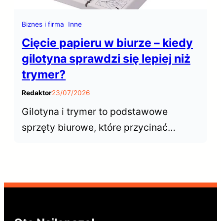
Biznes i firma
Inne
Cięcie papieru w biurze – kiedy
gilotyna sprawdzi się lepiej niż
trymer?
Redaktor
23/07/2026
Gilotyna i trymer to podstawowe
sprzęty biurowe, które przycinać
dokumenty. Choć wyglądają podobnie,
ich możliwości znacznie się różnią.
Kiedy postawić n gilotynę, a kiedy
wystarczy trymer?