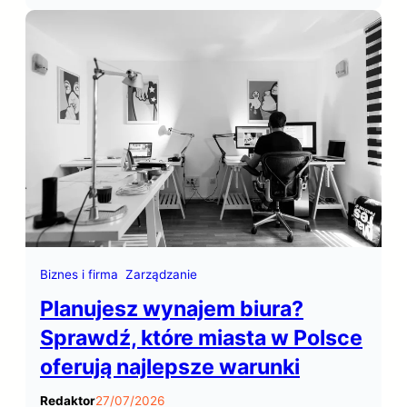
sukces opiera się na zdolności do
wybijania się ponad konkurencyjne
witryny. W tym kontekście,
optymalizacja dla wyszukiwarek,
często określana skrótem SEO (Search
Engine Optimization), odgrywa
kluczową rolę w zwiększaniu…
Biznes i firma
Zarządzanie
Planujesz wynajem biura?
Sprawdź, które miasta w Polsce
oferują najlepsze warunki
Redaktor
27/07/2026