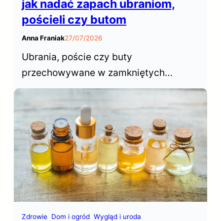
jak nadać zapach ubraniom,
pościeli czy butom
Anna Franiak
27/07/2026
Ubrania, poście czy buty
przechowywane w zamkniętych
przestrzeniach szafy czy garderoby
rzadko mają atrakcyjny zapach.
Saszetki zapachowe do szafy
pozwalają łatwo i szybko odświeżyć
naszą garderobę.
Zdrowie
Dom i ogród
Wygląd i uroda