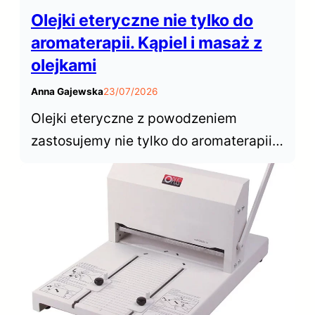
Olejki eteryczne nie tylko do
aromaterapii. Kąpiel i masaż z
olejkami
Anna Gajewska
23/07/2026
Olejki eteryczne z powodzeniem
zastosujemy nie tylko do aromaterapii z
użyciem dyfuzora czy kominka. Nadają
się do kąpieli, pod prysznic i do
masażu. Dowiedz się jak je bezpiecznie
zastosować.