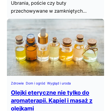
Ubrania, poście czy buty
przechowywane w zamkniętych
przestrzeniach szafy czy garderoby
rzadko mają atrakcyjny zapach.
Saszetki zapachowe do szafy
pozwalają łatwo i szybko odświeżyć
naszą garderobę.
Zdrowie
Dom i ogród
Wygląd i uroda
Olejki eteryczne nie tylko do
aromaterapii. Kąpiel i masaż z
olejkami