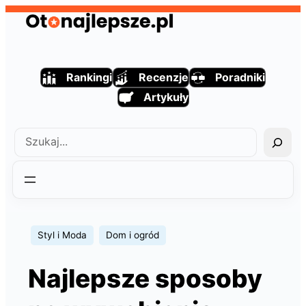
Przejdź
do
treści
Rankingi
Recenzje
Poradniki
Artykuły
Szukaj
Styl i Moda
Dom i ogród
Najlepsze sposoby