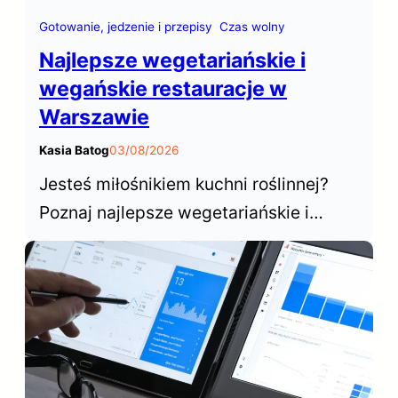
Gotowanie, jedzenie i przepisy
Czas wolny
Najlepsze wegetariańskie i
wegańskie restauracje w
Warszawie
Kasia Batog
03/08/2026
Jesteś miłośnikiem kuchni roślinnej?
Poznaj najlepsze wegetariańskie i
wegańskie restauracje w Warszawie,
które od lat cieszą się niesłabnącą
popularnością wśród mieszkańców i
turystów odwiedzających stolicę.