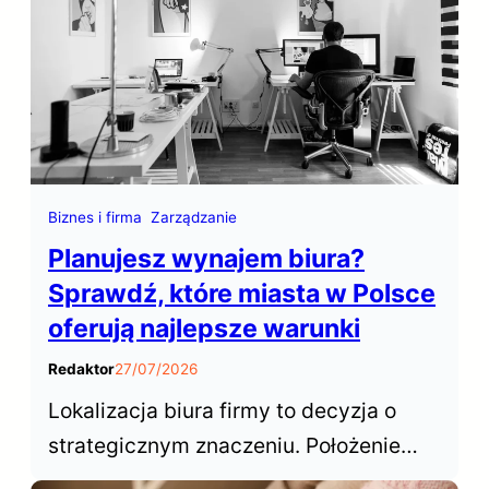
optymalizacja dla wyszukiwarek,
często określana skrótem SEO (Search
Engine Optimization), odgrywa
kluczową rolę w zwiększaniu…
Biznes i firma
Zarządzanie
Planujesz wynajem biura?
Sprawdź, które miasta w Polsce
oferują najlepsze warunki
Redaktor
27/07/2026
Lokalizacja biura firmy to decyzja o
strategicznym znaczeniu. Położenie
biura decyduje o dostępie do talentów,