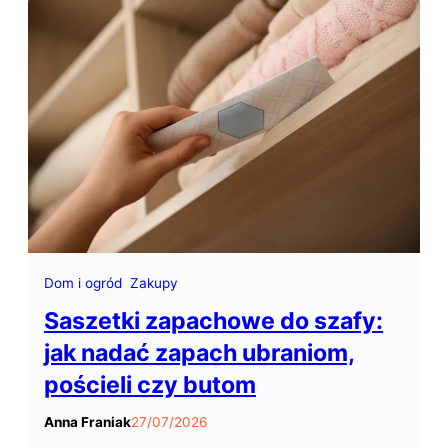
wpływa na koszty operacyjne,
samopoczucie zespołu… Gdzie więc w
Polsce wynająć biuro?
Dom i ogród
Zakupy
Saszetki zapachowe do szafy:
jak nadać zapach ubraniom,
pościeli czy butom
Anna Franiak
27/07/2026