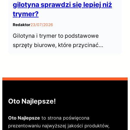
gilotyna sprawdzi się lepiej niż
trymer?
Redaktor
23/07/2026
Gilotyna i trymer to podstawowe
sprzęty biurowe, które przycinać
dokumenty. Choć wyglądają podobnie,
ich możliwości znacznie się różnią.
Kiedy postawić n gilotynę, a kiedy
wystarczy trymer?
Oto Najlepsze!
Oto Najlepsze
to strona poświęcona
prezentowaniu najwyższej jakości produktów,