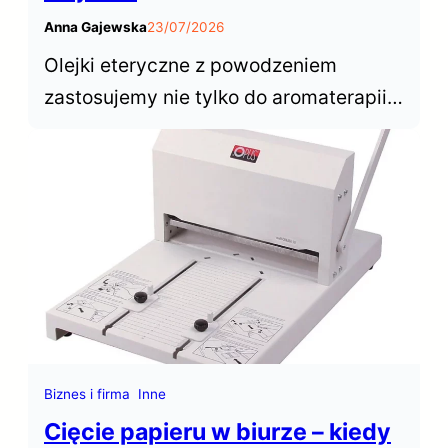
Anna Gajewska
23/07/2026
Olejki eteryczne z powodzeniem
zastosujemy nie tylko do aromaterapii z
użyciem dyfuzora czy kominka. Nadają
się do kąpieli, pod prysznic i do
masażu. Dowiedz się jak je bezpiecznie
zastosować.
Biznes i firma
Inne
Cięcie papieru w biurze – kiedy