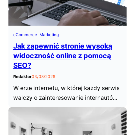
eCommerce
Marketing
Jak zapewnić stronie wysoką
widoczność online z pomocą
SEO?
Redaktor
03/08/2026
W erze internetu, w której każdy serwis
walczy o zainteresowanie internautów,
sukces opiera się na zdolności do
wybijania się ponad konkurencyjne
witryny. W tym kontekście,